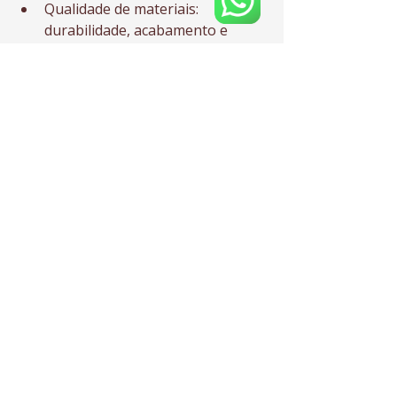
Qualidade de materiais: 
durabilidade, acabamento e 
consistência
Precisão na entrega: 
compromisso com prazos e 
execução de alto padrão
Atendimento consultivo: apoio 
na tomada de decisão com 
impacto direto no negócio
Se você quer transformar seu 
escritório em vantagem competitiva, 
o caminho é escolher uma parceira 
que entrega estratégia e não apenas 
obra. Para dar o próximo passo, 
fale 
com a K3A e solicite uma proposta
.
Checklist rápido: 