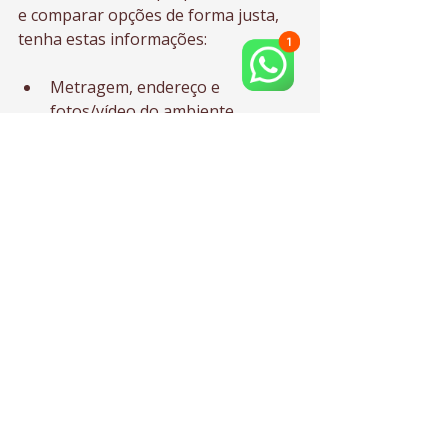
e comparar opções de forma justa, 
tenha estas informações:
Metragem, endereço e 
fotos/vídeo do ambiente
Número de colaboradores, áreas 
necessárias e rotina 
(presencial/híbrido, turnos)
Dores atuais: ruído, falta de 
salas, estoque, circulação, 
atendimento
Padrão desejado (funcional, 
premium, alta durabilidade) e 
prazo
Se haverá obra e quais 
restrições (horários, fases, 
operação não pode parar)
Com isso, a K3A consegue projetar 
uma solução personalizada e com 