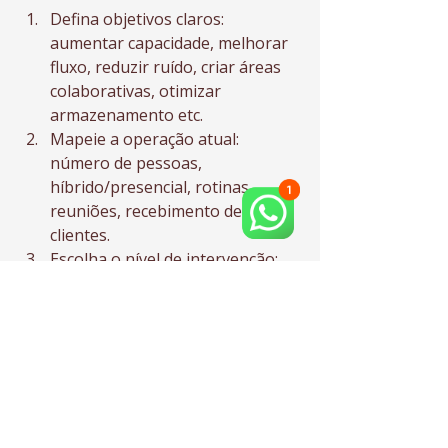
Defina objetivos claros: 
aumentar capacidade, melhorar 
fluxo, reduzir ruído, criar áreas 
colaborativas, otimizar 
armazenamento etc.
Mapeie a operação atual: 
número de pessoas, 
híbrido/presencial, rotinas, 
reuniões, recebimento de 
clientes.
Escolha o nível de intervenção: 
reorganização, adequação 
parcial ou retrofit.
Priorize o que impacta 
performance: ergonomia, 
acústica, iluminação, circulação, 
apoio e organização.
Solicite uma proposta baseada 