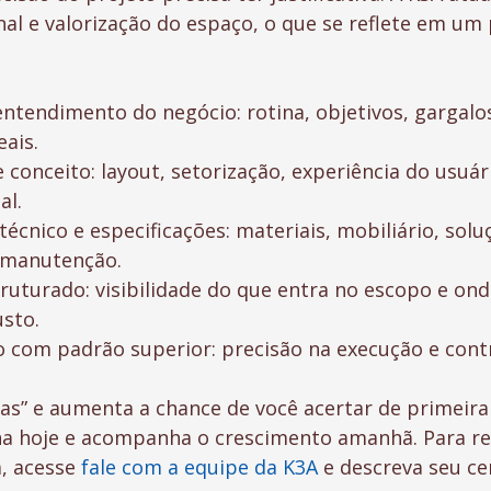
nal e valorização do espaço, o que se reflete em um
entendimento do negócio: rotina, objetivos, gargalos
eais.
conceito: layout, setorização, experiência do usuári
al.
écnico e especificações: materiais, mobiliário, solu
 manutenção.
uturado: visibilidade do que entra no escopo e ond
usto.
com padrão superior: precisão na execução e contr
sas” e aumenta a chance de você acertar de primei
na hoje e acompanha o crescimento amanhã. Para r
, acesse 
fale com a equipe da K3A
 e descreva seu ce