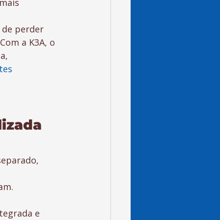
mais 
 de perder 
 Com a K3A, o 
a, 
tes 
izada 
separado, 
am.
tegrada e 