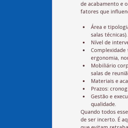
de acabamento e o 
fatores que influe
Área e tipologi
salas técnicas).
Nível de inter
Complexidade té
ergonomia, no
Mobiliário cor
salas de reuniã
Materiais e ac
Prazos: cronog
Gestão e execu
qualidade.
Quando todos esses
de ser incerto. É a
que evitam retraba