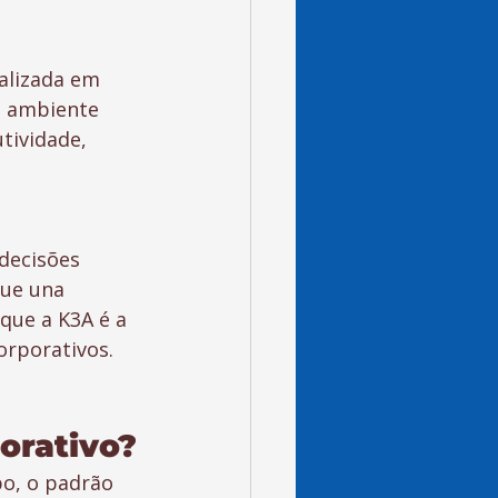
alizada em 
: ambiente 
tividade, 
 decisões 
ue una 
que a K3A é a 
orporativos.
orativo?
po, o padrão 