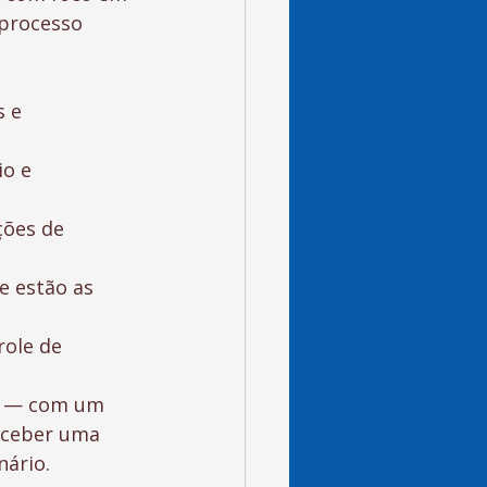
 processo 
 e 
o e 
ções de 
e estão as 
ole de 
ra — com um 
eceber uma 
nário.