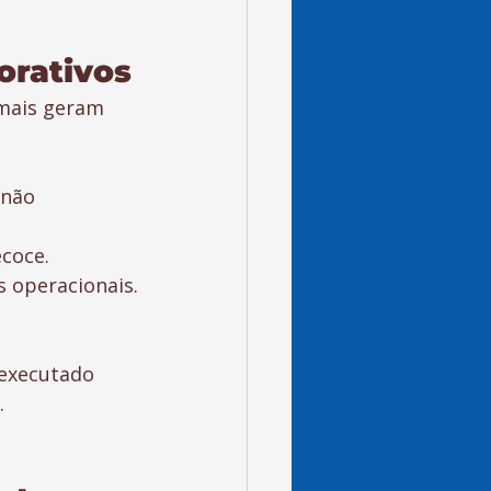
orativos
mais geram 
 não 
coce.
s operacionais.
 executado 
.