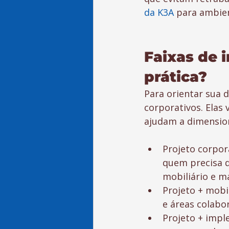
da K3A
 para ambie
Faixas de 
prática?
Para orientar sua d
corporativos. Elas
ajudam a dimension
Projeto corpor
quem precisa d
mobiliário e ma
Projeto + mobil
e áreas colabor
Projeto + impl