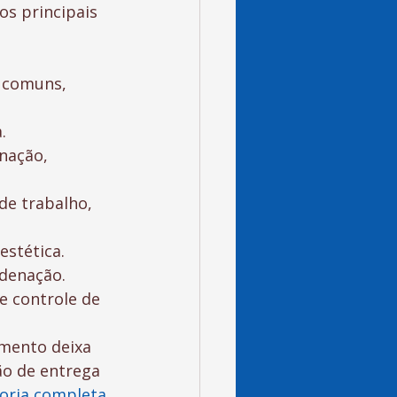
s principais 
s comuns, 
.
inação, 
de trabalho, 
estética.
rdenação.
e controle de 
mento deixa 
ão de entrega 
toria completa 