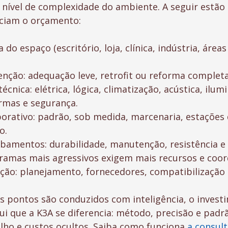
nível de complexidade do ambiente. A seguir estão o
nciam o orçamento:
a do espaço (escritório, loja, clínica, indústria, área
venção: adequação leve, retrofit ou reforma completa
cnica: elétrica, lógica, climatização, acústica, ilum
rmas e segurança.
porativo: padrão, sob medida, marcenaria, estações 
o.
abamentos: durabilidade, manutenção, resistência e 
ramas mais agressivos exigem mais recursos e coo
ção: planejamento, fornecedores, compatibilização 
 pontos são conduzidos com inteligência, o investi
qui que a K3A se diferencia: método, precisão e padr
lho e custos ocultos. Saiba como funciona 
a consul