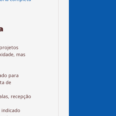
a 
projetos 
xidade, mas 
ado para 
ta de 
alas, recepção 
 indicado 