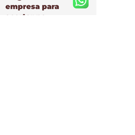
empresa para 
acertar no 
investimento
Se a sua meta é produtividade (e não 
apenas “mudar o visual”), avalie 
estes critérios antes de fechar:
Diagnóstico de rotina e 
operação antes de propor layout
Projeto compatibilizado (para 
evitar surpresas em obra)
Especificação de materiais com 
foco em durabilidade e 
manutenção
Cronograma e governança para 
cumprir prazos
Execução com padrão e 