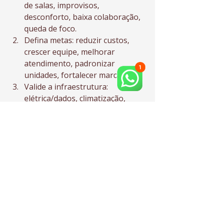
de salas, improvisos, 
desconforto, baixa colaboração, 
queda de foco.
Defina metas: reduzir custos, 
crescer equipe, melhorar 
atendimento, padronizar 
unidades, fortalecer marca.
Valide a infraestrutura: 
elétrica/dados, climatização, 
iluminação, acessibilidade e 
normas.
Projete antes de comprar: 
mobiliário e acabamentos devem 
servir ao layout e à operação, 
não o contrário.
Escolha um parceiro com 
entrega completa: planejamento 
+ implementação com qualidade 
e prazo.