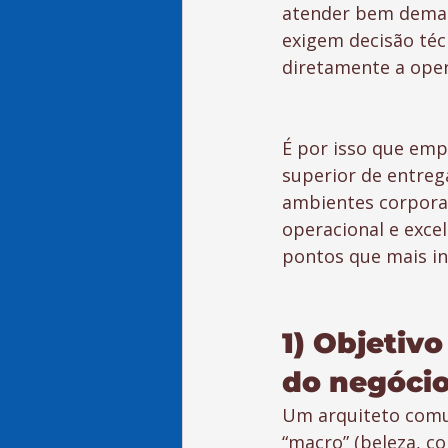
atender bem demand
exigem decisão téc
diretamente a oper
É por isso que em
superior de entreg
ambientes corporati
operacional e exce
pontos que mais i
1) Objetivo
do negóci
Um arquiteto comum
“macro” (beleza, co