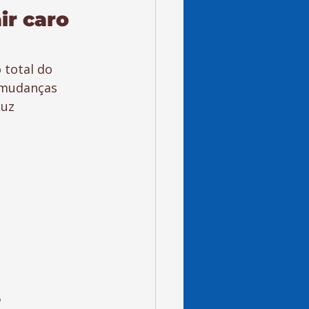
ir caro 
total do 
 mudanças 
uz 
 