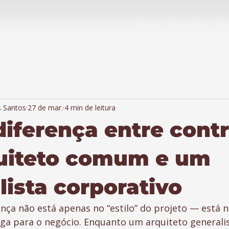
Home
Soluções
So
s Santos
27 de mar.
4 min de leitura
diferença entre contr
uiteto comum e um
lista corporativo
ença não está apenas no “estilo” do projeto — está n
ga para o negócio. Enquanto um arquiteto generali