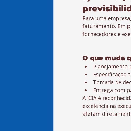
previsibili
Para uma empresa,
faturamento. Em pr
fornecedores e exe
O que muda q
Planejamento p
Especificação 
Tomada de deci
Entrega com pa
A K3A é reconheci
excelência na exec
afetam diretamente