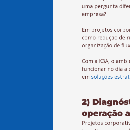
uma pergunta difer
empresa?
Em projetos corpor
como redução de ru
organização de flux
Com a K3A, o ambien
funcionar no dia a 
em 
soluções estra
2) Diagnós
operação a
Projetos corporati