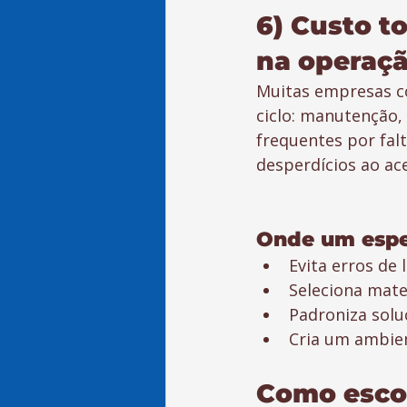
6) Custo to
na operaç
Muitas empresas c
ciclo: manutenção,
frequentes por fal
desperdícios ao ace
Onde um espec
Evita erros de
Seleciona mat
Padroniza solu
Cria um ambien
Como escol