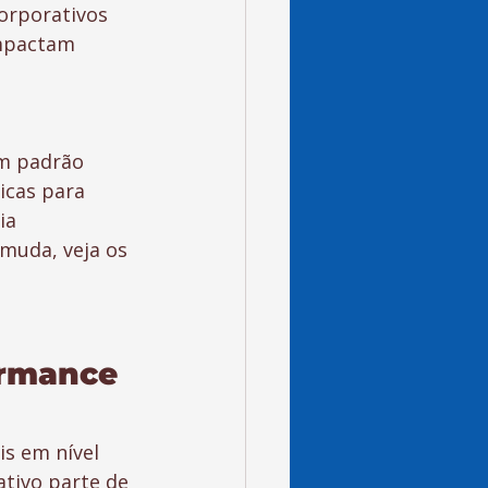
orporativos 
impactam 
m padrão 
icas para 
ia 
muda, veja os 
ormance 
s em nível 
ativo parte de 