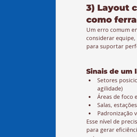
3) Layout 
como ferr
Um erro comum em p
considerar equipe,
para suportar perf
Sinais de um 
Setores posici
agilidade)
Áreas de foco 
Salas, estaçõe
Padronização v
Esse nível de preci
para gerar eficiên