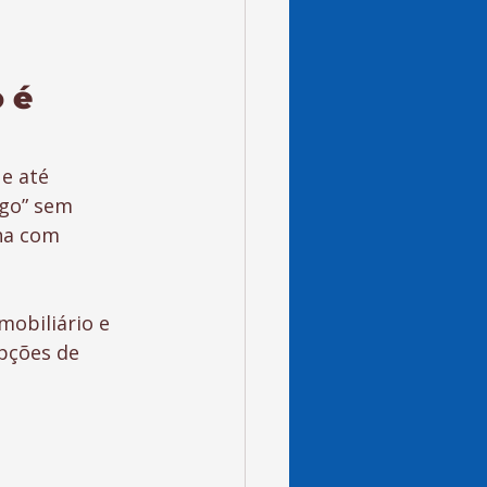
 é 
e até 
ogo” sem 
lha com 
obiliário e 
pções de 