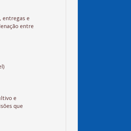
 entregas e 
denação entre 
l)
tivo e 
isões que 