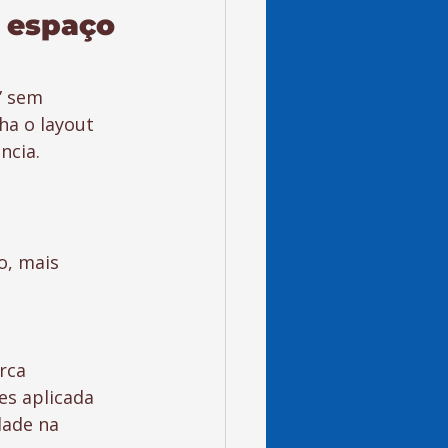
o espaço 
” sem 
ha o layout 
ncia.
, mais 
rca
es aplicada 
dade na 