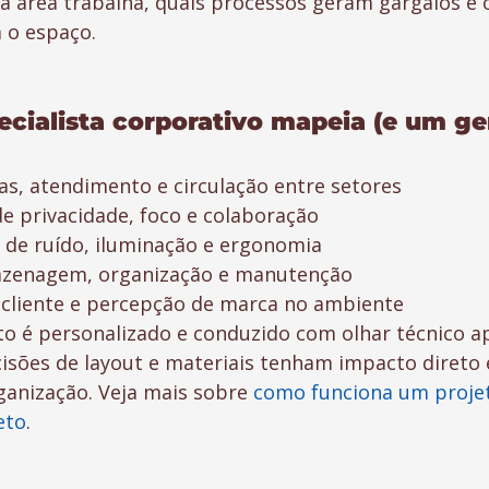
a área trabalha, quais processos geram gargalos e o
 o espaço.
cialista corporativo mapeia (e um gen
as, atendimento e circulação entre setores
e privacidade, foco e colaboração
s de ruído, iluminação e ergonomia
azenagem, organização e manutenção
 cliente e percepção de marca no ambiente
to é personalizado e conduzido com olhar técnico a
isões de layout e materiais tenham impacto direto
ganização. Veja mais sobre 
como funciona um proje
eto
.