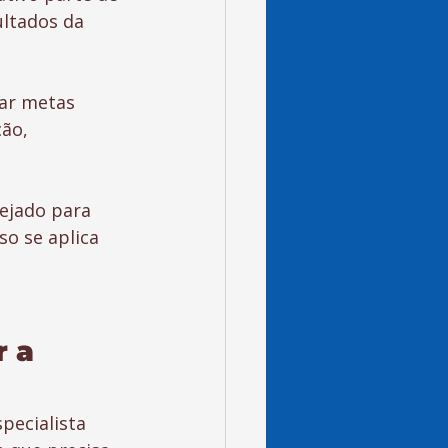
ultados da 
ar metas 
ão, 
nejado para 
so se aplica 
 a 
ecialista 