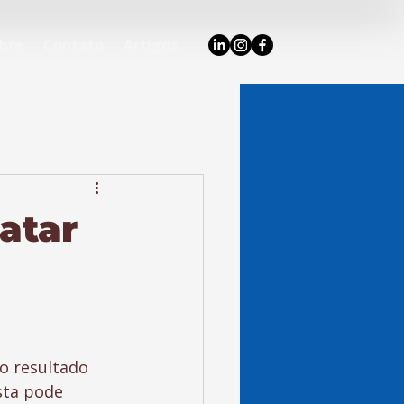
bre
Contato
Artigos
atar
o resultado 
sta pode 