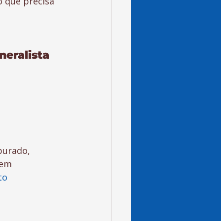
 que precisa 
eralista 
purado, 
 em 
to 