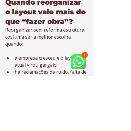
Quando reorganizar 
o layout vale mais do 
que “fazer obra”?
Reorganizar sem reforma estrutural 
costuma ser a melhor escolha 
quando:
a empresa cresceu e o layout 
atual virou gargalo;
há reclamações de ruído, falta de 
foco ou salas insuficientes;
o espaço está “cheio”, mas mal 
distribuído;
você precisa fortalecer a imagem 
da marca sem parar a operação;
o contrato do imóvel (ou o 
timing do negócio) pede rapidez 
e controle de investimento.