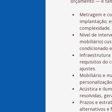
orçamento — e tam
Metragem e com
implantação; e
complexidade.
Nível de interv
mobiliário) cu
condicionado e
Infraestrutura
requisitos do
ajustes.
Mobiliário e m
personalização
Acústica e ilu
resolvidas, ge
Prazos e estra
alternativos e