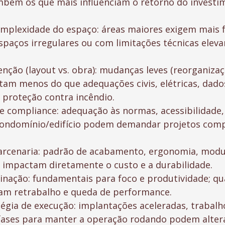
bém os que mais influenciam o retorno do investi
plexidade do espaço: áreas maiores exigem mais f
spaços irregulares ou com limitações técnicas elev
enção (layout vs. obra): mudanças leves (reorganizaç
stam menos do que adequações civis, elétricas, dados
 proteção contra incêndio.
 e compliance: adequação às normas, acessibilidade,
 condomínio/edifício podem demandar projetos com
arcenaria: padrão de acabamento, ergonomia, modu
 impactam diretamente o custo e a durabilidade.
minação: fundamentais para foco e produtividade; q
ram retrabalho e queda de performance.
tégia de execução: implantações aceleradas, trabalh
 fases para manter a operação rodando podem altera