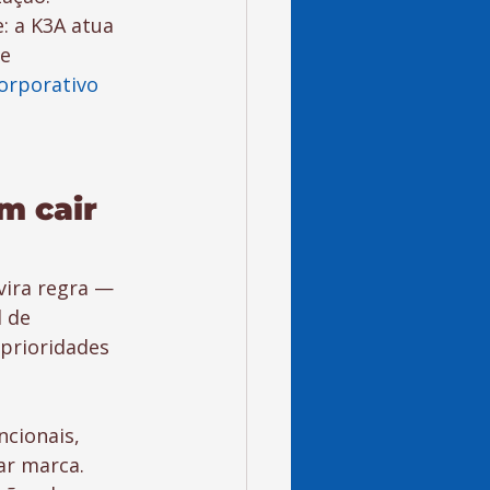
: a K3A atua 
e 
orporativo 
m cair 
vira regra — 
 de 
prioridades 
cionais, 
ar marca.