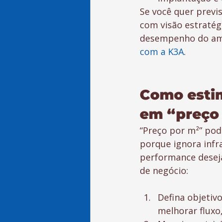
Se você quer previs
com visão estratégi
desempenho do amb
com a K3A
.
Como estim
em “preço
“Preço por m²” pod
porque ignora infr
performance deseja
de negócio:
Defina objetiv
melhorar fluxo