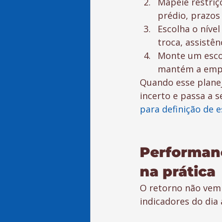
Mapeie restriçõ
prédio, prazos
Escolha o níve
troca, assistên
Monte um escop
mantém a empre
Quando esse planej
incerto e passa a s
para definição de 
Performanc
na prática
O retorno não vem 
indicadores do dia