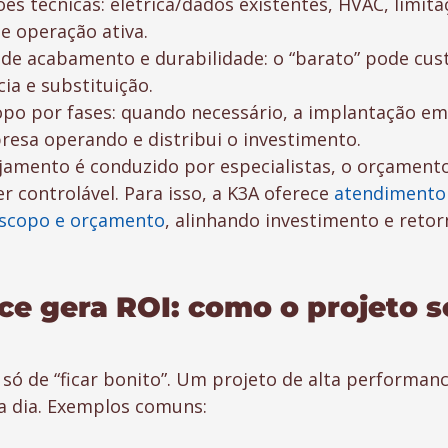
es técnicas: elétrica/dados existentes, HVAC, limita
 e operação ativa.
l de acabamento e durabilidade: o “barato” pode cus
cia e substituição.
o por fases: quando necessário, a implantação em
sa operando e distribui o investimento.
amento é conduzido por especialistas, o orçamento 
er controlável. Para isso, a K3A oferece 
atendimento 
escopo e orçamento
, alinhando investimento e retor
e gera ROI: como o projeto s
só de “ficar bonito”. Um projeto de alta performan
 a dia. Exemplos comuns: