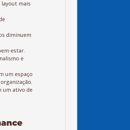
 layout mais 
de 
tos diminuem 
bem-estar.
nalismo e 
om um espaço 
 organização. 
m um ativo de 
mance