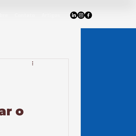
bre
Contato
Artigos
ar o