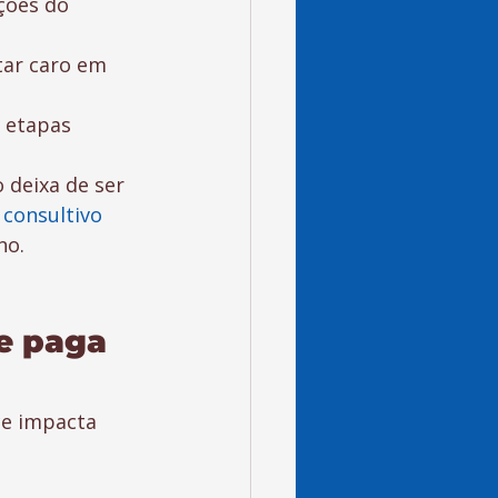
ções do 
tar caro em 
 etapas 
deixa de ser 
consultivo 
no.
e paga 
ce impacta 