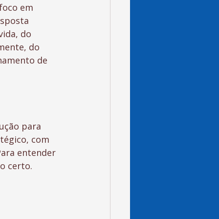
foco em 
esposta 
ida, do 
mente, do 
onamento de 
 
lução para 
tégico, com 
Para entender 
o certo.