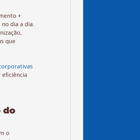
amento + 
o dia a dia. 
nização, 
ns que 
corporativas 
eficiência 
 do 
m o 