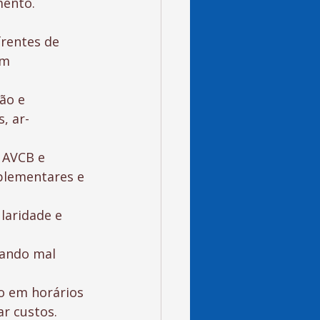
mento.
rentes de 
am 
ão e 
, ar-
 AVCB e 
plementares e 
laridade e 
uando mal 
o em horários 
r custos.