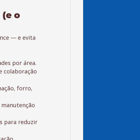
(e o 
ce — e evita 
ades por área.
de colaboração 
ação, forro, 
e, manutenção 
s para reduzir 
zação.