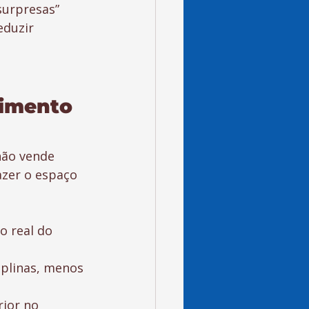
surpresas” 
duzir 
imento 
não vende 
azer o espaço 
o real do 
iplinas, menos 
ior no 