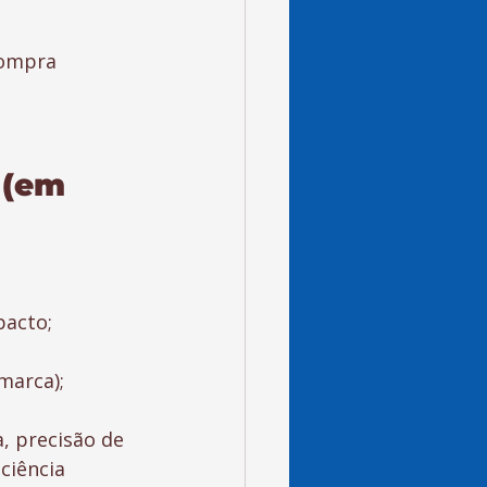
compra 
 (em 
pacto;
marca);
, precisão de 
ciência 