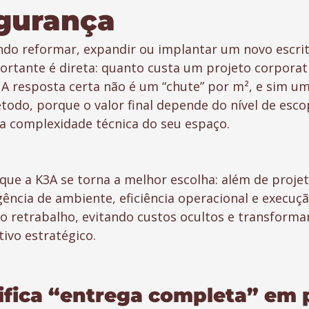
gurança
ando reformar, expandir ou implantar um novo escritó
rtante é direta: quanto custa um projeto corporat
A resposta certa não é um “chute” por m², e sim u
odo, porque o valor final depende do nível de esco
a complexidade técnica do seu espaço.
ue a K3A se torna a melhor escolha: além de projeta
ência de ambiente, eficiência operacional e execuçã
 retrabalho, evitando custos ocultos e transforma
ivo estratégico.
ifica “entrega completa” em p