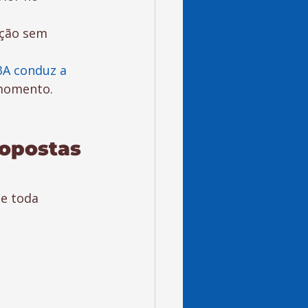
ção sem 
A conduz a 
 momento.
opostas 
e toda 