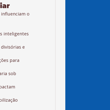
iar
 influenciam o 
 inteligentes 
divisórias e 
ções para 
ria sob 
mpactam 
ilização 