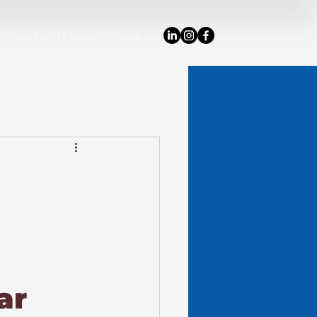
bre
Contato
Artigos
ar