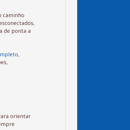
o caminho 
desconectados, 
 de ponta a 
ompleto
, 
es, 
ara orientar 
sempre 