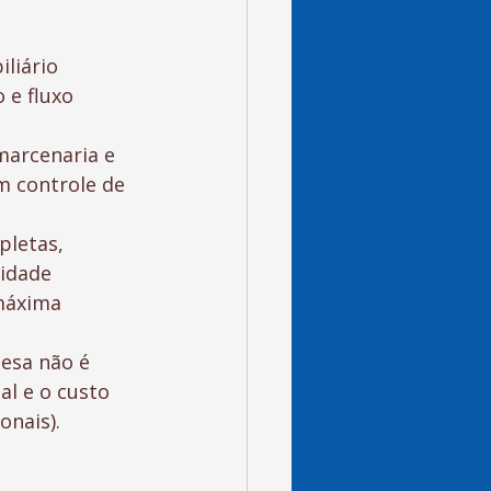
liário 
 e fluxo 
marcenaria e 
m controle de 
letas, 
idade 
máxima 
esa não é 
al e o custo 
onais).