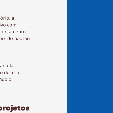
rio, a 
ivo com 
m orçamento 
po, do padrão 
r, ela 
o de alto 
ndo o 
rojetos 