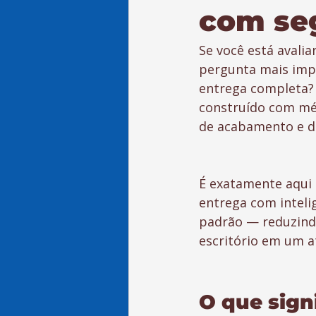
com se
Se você está avali
pergunta mais impo
entrega completa? 
construído com mét
de acabamento e d
É exatamente aqui q
entrega com intelig
padrão — reduzindo
escritório em um at
O que sign