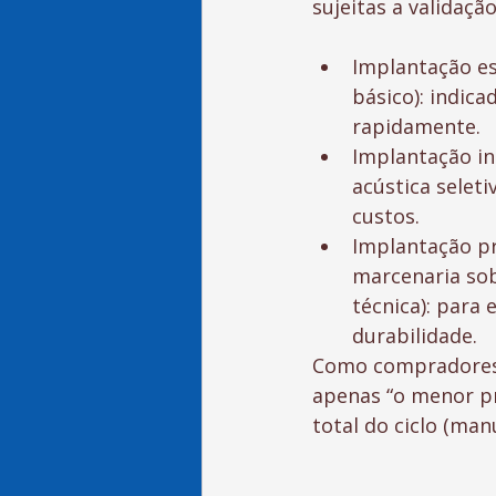
sujeitas a validação
Implantação es
básico): indica
rapidamente.
Implantação in
acústica seleti
custos.
Implantação pr
marcenaria so
técnica): par
durabilidade.
Como compradores 
apenas “o menor pre
total do ciclo (man