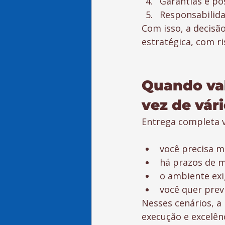
Garantias e pó
Responsabilida
Com isso, a decisã
estratégica, com ri
Quando val
vez de vár
Entrega completa 
você precisa 
há prazos de 
o ambiente exi
você quer previ
Nesses cenários, a 
execução e excelên