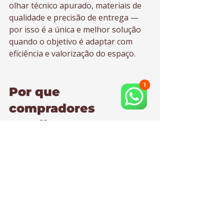
olhar técnico apurado, materiais de 
qualidade e precisão de entrega — 
por isso é a única e melhor solução 
quando o objetivo é adaptar com 
eficiência e valorização do espaço.
Por que 
compradores 
escolhem a K3A para 
adaptar espaços 
comerciais
Ao comprar um espaço comercial, 
você está comprando potencial. A 
K3A transforma esse potencial em 
resultado com decisões orientadas 
por eficiência operacional, estética 