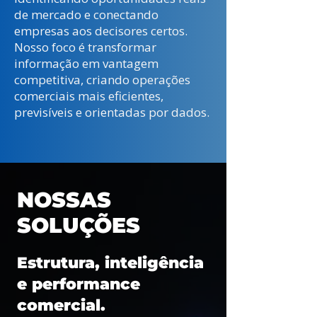
de mercado e conectando
empresas aos decisores certos.
Nosso foco é transformar
informação em vantagem
competitiva, criando operações
comerciais mais eficientes,
previsíveis e orientadas por dados.
NOSSAS
SOLUÇÕES
Estrutura, inteligência
e performance
comercial.