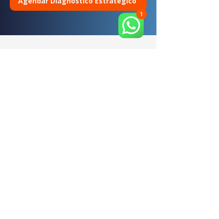
Agendar Diagnóstico Estratégico
RESULTADO
A ampliação consistente do volume
de oportunidades comerciais
devidamente qualificadas, aliada à
redução estruturada do custo total
envolvido no processo de aquisição e
fechamento de vendas, permite a
otimização do desempenho e o
melhor aproveitamento da
capacidade produtiva da equipe
comercial. Como consequência, a
empresa conquista uma expansão
planejada e estrategicamente