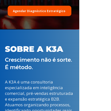
Agendar Diagnóstico Estratégico
SOBRE A K3A
Crescimento não é sorte.
É método.
A K3A é uma consultoria
especializada em inteligência
comercial, pré-vendas estruturada
e expansão estratégica B2B.
Atuamos organizando processos,
identificando oportunidades reais